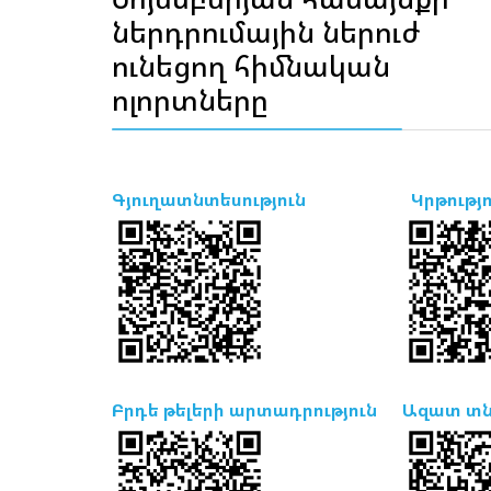
ներդրումային ներուժ
ունեցող հիմնական
ոլորտները
Գյուղատնտեսություն
Կրթությո
Բրդե թելերի արտադրություն
Ազատ տն