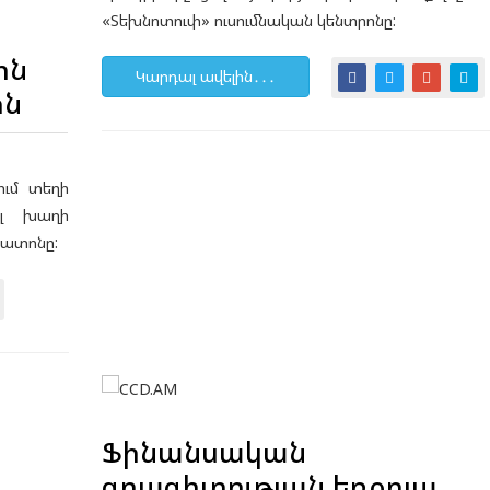
«Տեխնոտուփ» ուսումնական կենտրոնը:
ին
Կարդալ ավելին․․․
ոն
ում տեղի
ւալ խաղի
ռատոնը:
Ֆինանսական
գրագիտության եռօրյա