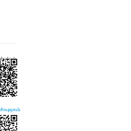
ացիական
-ներ),
ցներ և
եր
ծություն